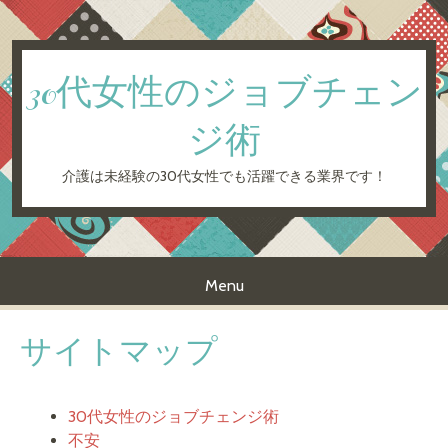
30代女性のジョブチェン
ジ術
介護は未経験の30代女性でも活躍できる業界です！
Menu
Skip to content
サイトマップ
30代女性のジョブチェンジ術
不安