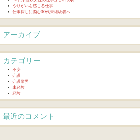
やりがいを感じる仕事
仕事探しに悩む30代未経験者へ
アーカイブ
カテゴリー
不安
介護
介護業界
未経験
経験
最近のコメント