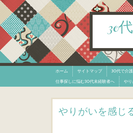
3
Skip to content
Menu
ホーム
サイトマップ
30代で介
仕事探しに悩む30代未経験者へ
やり
やりがいを感じ