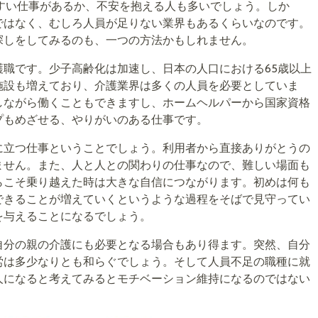
やすい仕事があるか、不安を抱える人も多いでしょう。しか
ではなく、むしろ人員が足りない業界もあるくらいなのです。
探しをしてみるのも、一つの方法かもしれません。
職です。少子高齢化は加速し、日本の人口における65歳以上
施設も増えており、介護業界は多くの人員を必要としていま
しながら働くこともできますし、ホームヘルパーから国家資格
プもめざせる、やりがいのある仕事です。
に立つ仕事ということでしょう。利用者から直接ありがとうの
ません。また、人と人との関わりの仕事なので、難しい場面も
らこそ乗り越えた時は大きな自信につながります。初めは何も
できることが増えていくというような過程をそばで見守ってい
を与えることになるでしょう。
自分の親の介護にも必要となる場合もあり得ます。突然、自分
労は多少なりとも和らぐでしょう。そして人員不足の職種に就
人になると考えてみるとモチベーション維持になるのではない