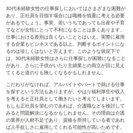
30代未経験女性の仕事探しにおいてはさまざまな困難が
あり、正社員を目指す場合には職種を慎重に考える必要
があるでしょう。事実、若いうちであっても出産や子育
てなどが女性にとって不利になることは多くあります。
仕事における差別は良くないこととはいえ、実際に雇用
する企業もビジネスである以上、判断するポイントにな
るのは珍しくはないと言えます。このような状況下で
は、30代未経験女性はさらに仕事探しが困難になること
があり、さらに子供がいたり主婦業との両立が目に見え
てくると道のりも険しくなるかもしれません。
こだわりがなければ、アルバイトやパートで就ける仕事
を探すという方法もありますが、やはり福利厚生や収入
を考えると正社員として働きたいと考えてしまいます。
もしも正社員を望むのであれば、介護職などを検討して
みると問題解決になるかもしれません。その理由は介護
の業界が人材不足であり、資格を所持している者であれ
ば人手欲しさに雇用してくれる可能性が高いためです。